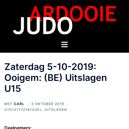
Zaterdag 5-10-2019:
Ooigem: (BE) Uitslagen
U15
MET
CARL
5 OKTOBER 2019
U15/U17/U18/U20+
,
UITSLAGEN
Deelnemers: