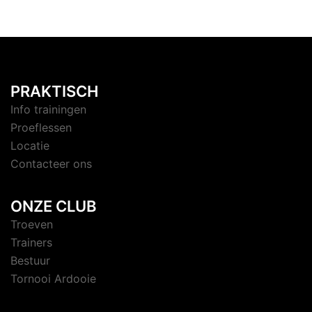
PRAKTISCH
Info trainingen
Proeflessen
Locatie
Contacteer ons
ONZE CLUB
Troeven
Trainers
Bestuur
Tornooi Ardooie