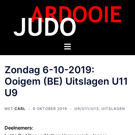
Zondag 6-10-2019:
Ooigem (BE) Uitslagen U11
U9
MET
CARL
6 OKTOBER 2019
U9/U11/U13
,
UITSLAGEN
Deelnemers: