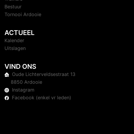
Bestuur
Tornooi Ardooie
ACTUEEL
Kalender
Uitslagen
VIND ONS
Oude Lichterveldsestraat 13
8850 Ardooie
Instagram
Facebook (enkel vr leden)
© 2026 Judoclub Ardooie. Trots aangedreven door