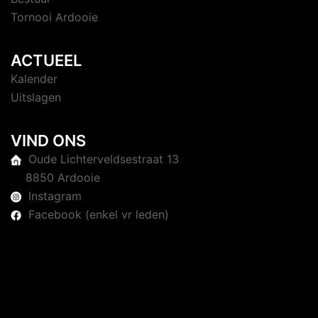
Tornooi Ardooie
ACTUEEL
Kalender
Uitslagen
VIND ONS
Oude Lichterveldsestraat 13
8850 Ardooie
Instagram
Facebook (enkel vr leden)
© 2026 Judoclub Ardooie. Trots aangedreven door
Sydney