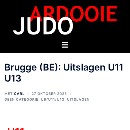
Brugge (BE): Uitslagen U11
U13
MET
CARL
27 OKTOBER 2025
GEEN CATEGORIE
,
U9/U11/U13
,
UITSLAGEN