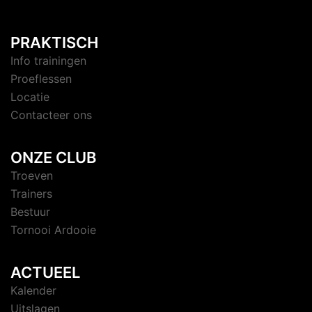
PRAKTISCH
Info trainingen
Proeflessen
Locatie
Contacteer ons
ONZE CLUB
Troeven
Trainers
Bestuur
Tornooi Ardooie
ACTUEEL
Kalender
Uitslagen