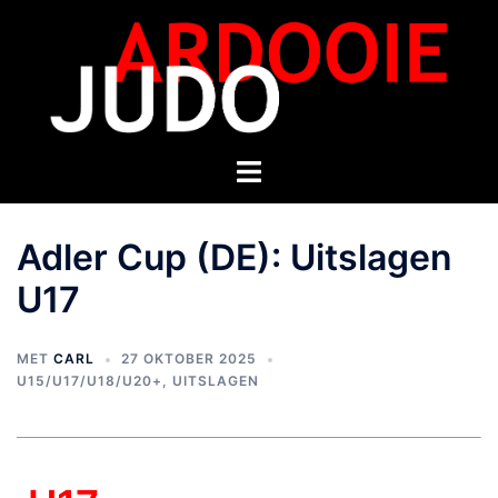
Adler Cup (DE): Uitslagen
U17
MET
CARL
27 OKTOBER 2025
U15/U17/U18/U20+
,
UITSLAGEN