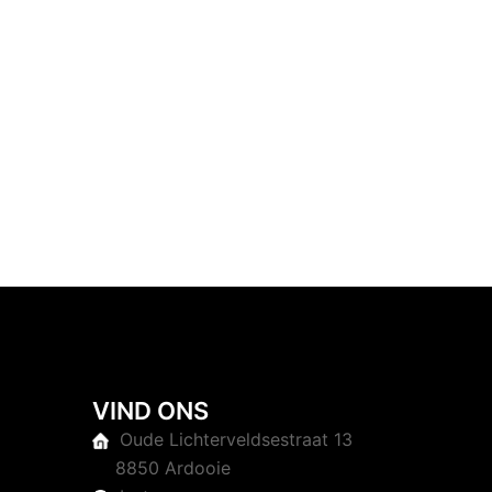
VIND ONS
Oude Lichterveldsestraat 13
8850 Ardooie