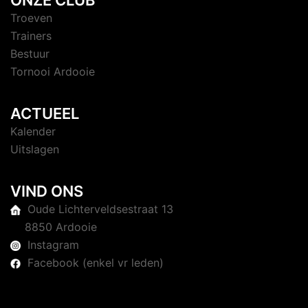
Troeven
Trainers
Bestuur
Tornooi Ardooie
ACTUEEL
Kalender
Uitslagen
VIND ONS
Oude Lichterveldsestraat 13
8850 Ardooie
Instagram
Facebook (enkel vr leden)