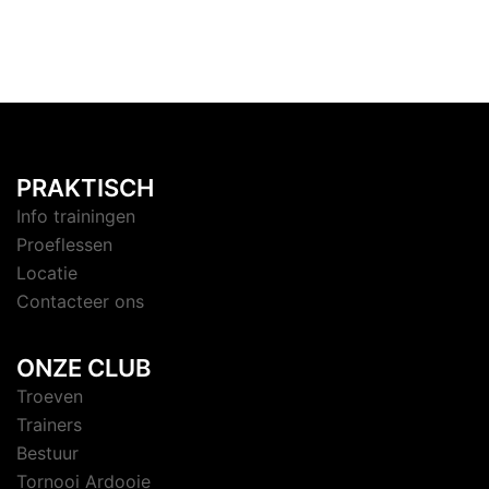
PRAKTISCH
Info trainingen
Proeflessen
Locatie
Contacteer ons
ONZE CLUB
Troeven
Trainers
Bestuur
Tornooi Ardooie