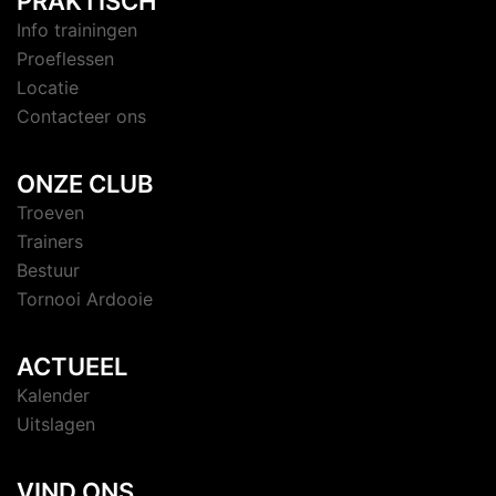
PRAKTISCH
Info trainingen
Proeflessen
Locatie
Contacteer ons
ONZE CLUB
Troeven
Trainers
Bestuur
Tornooi Ardooie
ACTUEEL
Kalender
Uitslagen
VIND ONS