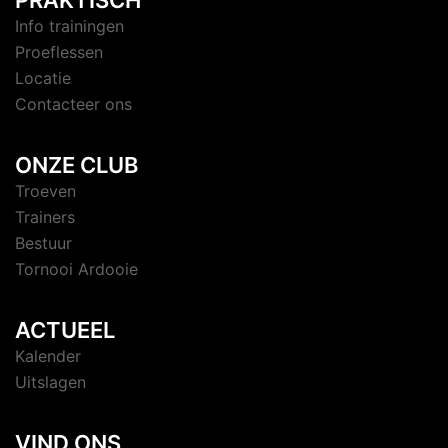
Info trainingen
Proeflessen
Locatie
Contacteer ons
ONZE CLUB
Troeven
Trainers
Bestuur
Tornooi Ardooie
ACTUEEL
Kalender
Uitslagen
VIND ONS