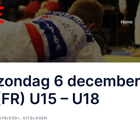
Home
 zondag 6 decembe
(FR) U15 – U18
U18/U20+
,
UITSLAGEN