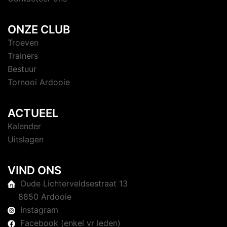
ONZE CLUB
Troeven
Trainers
Bestuur
Tornooi Ardooie
ACTUEEL
Kalender
Uitslagen
VIND ONS
Oude Lichterveldsestraat 13
8850 Ardooie
Instagram
Facebook (enkel vr leden)