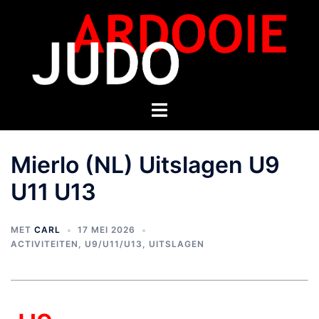
Mierlo (NL) Uitslagen U9
U11 U13
MET
CARL
17 MEI 2026
ACTIVITEITEN
,
U9/U11/U13
,
UITSLAGEN