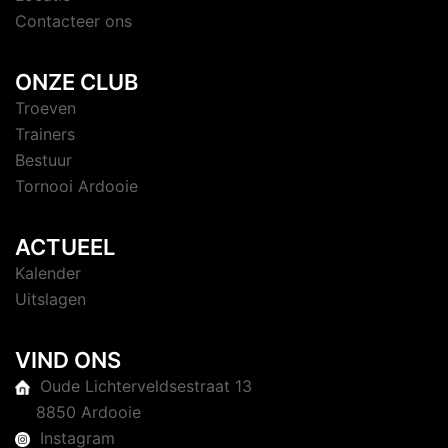
Contacteer ons
ONZE CLUB
Troeven
Trainers
Bestuur
Tornooi Ardooie
ACTUEEL
Kalender
Uitslagen
VIND ONS
Oude Lichterveldsestraat 13
8850 Ardooie
Instagram