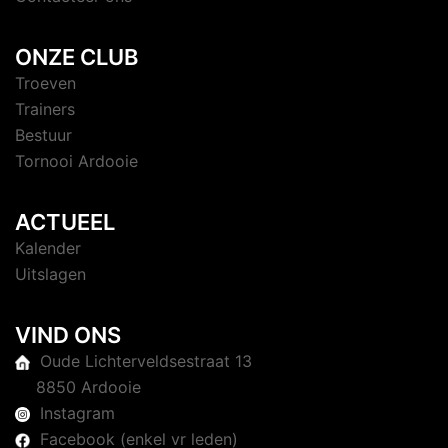
ONZE CLUB
Troeven
Trainers
Bestuur
Tornooi Ardooie
ACTUEEL
Kalender
Uitslagen
VIND ONS
Oude Lichterveldsestraat 13
8850 Ardooie
Instagram
Facebook (enkel vr leden)