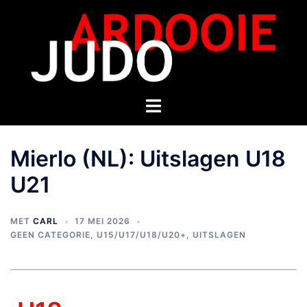
Mierlo (NL): Uitslagen U18
U21
MET
CARL
17 MEI 2026
GEEN CATEGORIE
,
U15/U17/U18/U20+
,
UITSLAGEN