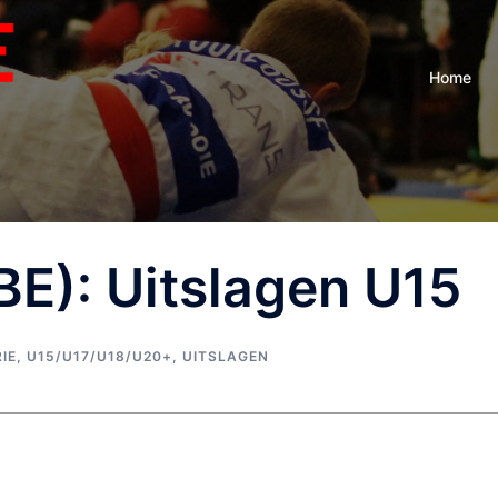
Home
E): Uitslagen U15
IE
,
U15/U17/U18/U20+
,
UITSLAGEN