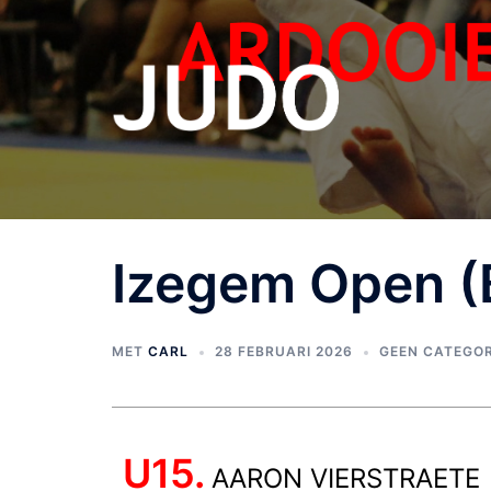
Izegem Open (B
MET
CARL
28 FEBRUARI 2026
GEEN CATEGOR
U15.
AARON VIERSTRAETE