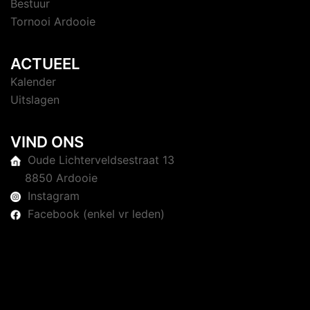
Bestuur
Tornooi Ardooie
ACTUEEL
Kalender
Uitslagen
VIND ONS
Oude Lichterveldsestraat 13
8850 Ardooie
Instagram
Facebook (enkel vr leden)
© 2026 Judoclub Ardooie. Trots aangedreven door
Sydney