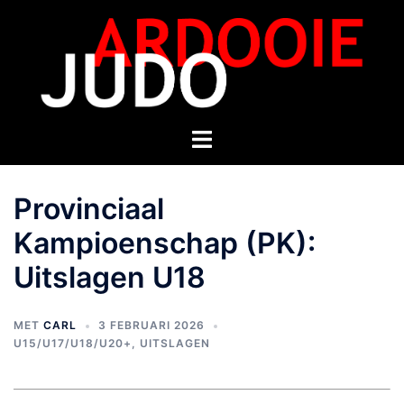
Provinciaal
Kampioenschap (PK):
Uitslagen U18
MET
CARL
3 FEBRUARI 2026
U15/U17/U18/U20+
,
UITSLAGEN