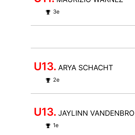
3e
U13.
ARYA SCHACHT
2e
U13.
JAYLINN VANDENBR
1e