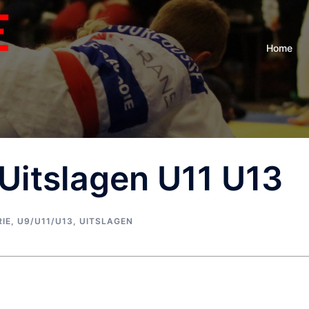
Home
Uitslagen U11 U13
IE
,
U9/U11/U13
,
UITSLAGEN