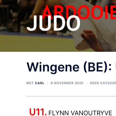
Wingene (BE): 
MET
CARL
9 NOVEMBER 2025
GEEN CATEGOR
U11.
FLYNN VANOUTRYVE