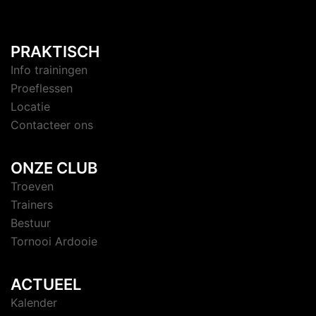
PRAKTISCH
Info trainingen
Proeflessen
Locatie
Contacteer ons
ONZE CLUB
Troeven
Trainers
Bestuur
Tornooi Ardooie
ACTUEEL
Kalender