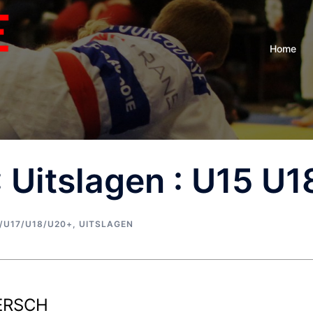
Home
: Uitslagen : U15 U1
/U17/U18/U20+
,
UITSLAGEN
ERSCH