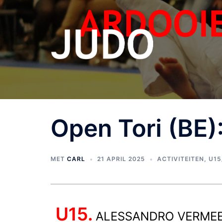
Open Tori (BE)
MET
CARL
21 APRIL 2025
ACTIVITEITEN
,
U15
U15.
ALESSANDRO VERME