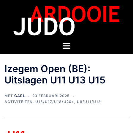
Izegem Open (BE):
Uitslagen U11 U13 U15
MET
CARL
23 FEBRUARI 2025
ACTIVITEITEN
,
U15/U17/U18/U20+
,
U9/U11/U13