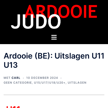
Ardooie (BE): Uitslagen U11
U13
MET
CARL
10 DECEMBER 2024
GEEN CATEGORIE
,
U15/U17/U18/U20+
,
UITSLAGEN