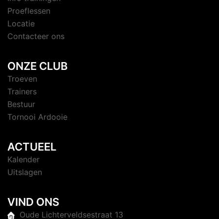
Proeflessen
Locatie
Contacteer ons
ONZE CLUB
Troeven
Trainers
Bestuur
Tornooi Ardooie
ACTUEEL
Kalender
Uitslagen
VIND ONS
Oude Lichterveldsestraat 13