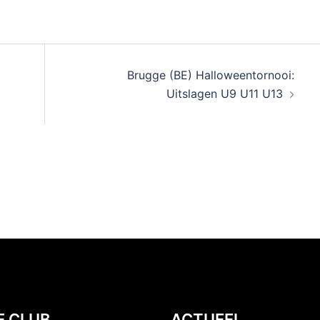
Brugge (BE) Halloweentornooi:
Uitslagen U9 U11 U13
E CLUB
ACTUEEL