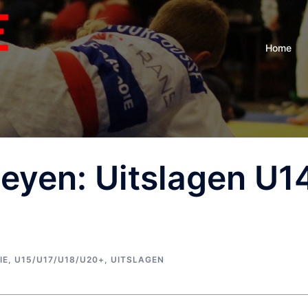
Home
eyen: Uitslagen U1
IE
,
U15/U17/U18/U20+
,
UITSLAGEN