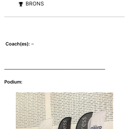
BRONS
Coach(es):
–
__________________________________________________
Podium: