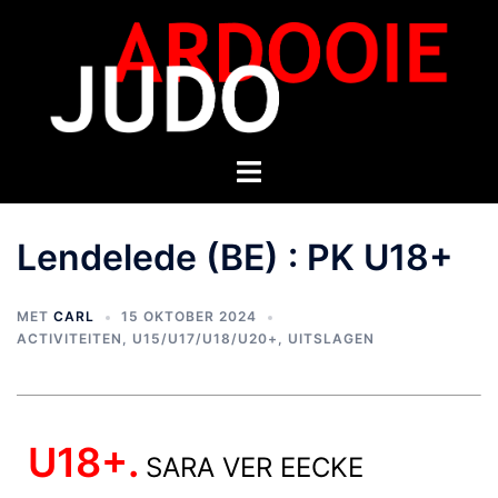
Lendelede (BE) : PK U18+
MET
CARL
15 OKTOBER 2024
ACTIVITEITEN
,
U15/U17/U18/U20+
,
UITSLAGEN
U18+.
SARA VER EECKE