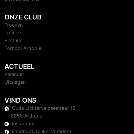
ONZE CLUB
Troeven
Trainers
Bestuur
Tornooi Ardooie
ACTUEEL
Kalender
Uitslagen
VIND ONS
Oude Lichterveldsestraat 13
8850 Ardooie
Instagram
Facebook (enkel vr leden)