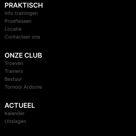
PRAKTISCH
Info trainingen
Proeflessen
Locatie
Contacteer ons
ONZE CLUB
Troeven
Trainers
Bestuur
Tornooi Ardooie
ACTUEEL
Kalender
Uitslagen