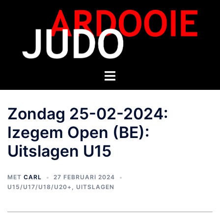
Zondag 25-02-2024:
Izegem Open (BE):
Uitslagen U15
MET
CARL
27 FEBRUARI 2024
U15/U17/U18/U20+
,
UITSLAGEN