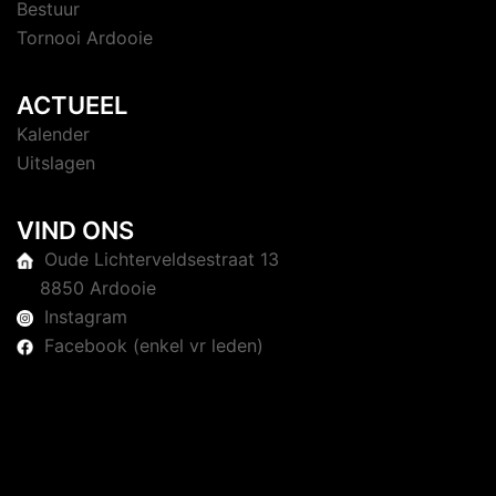
Bestuur
Tornooi Ardooie
ACTUEEL
Kalender
Uitslagen
VIND ONS
Oude Lichterveldsestraat 13
8850 Ardooie
Instagram
Facebook (enkel vr leden)
© 2026 Judoclub Ardooie. Trots aangedreven door
Sydney