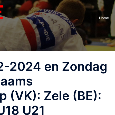
Home
2-2024 en Zondag
laams
(VK): Zele (BE):
 U18 U21