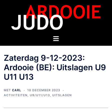
Zaterdag 9-12-2023:
Ardooie (BE): Uitslagen U9
U11 U13
MET
CARL
10 DECEMBER 2023
ACTIVITEITEN
,
U9/U11/U13
,
UITSLAGEN