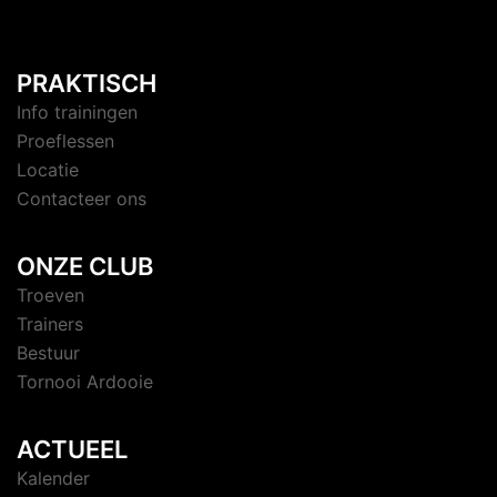
PRAKTISCH
Info trainingen
Proeflessen
Locatie
Contacteer ons
ONZE CLUB
Troeven
Trainers
Bestuur
Tornooi Ardooie
ACTUEEL
Kalender