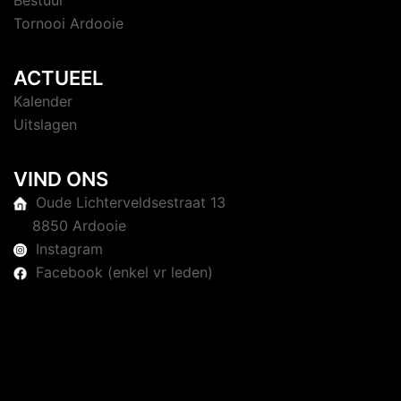
Bestuur
Tornooi Ardooie
ACTUEEL
Kalender
Uitslagen
VIND ONS
Oude Lichterveldsestraat 13
8850 Ardooie
Instagram
Facebook (enkel vr leden)
© 2026 Judoclub Ardooie. Trots aangedreven door
Sydney