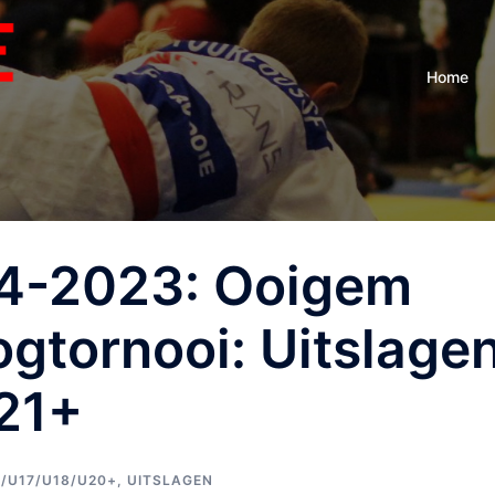
Home
04-2023: Ooigem
gtornooi: Uitslage
21+
/U17/U18/U20+
,
UITSLAGEN