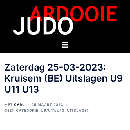
Zaterdag 25-03-2023:
Kruisem (BE) Uitslagen U9
U11 U13
MET
CARL
25 MAART 2023
GEEN CATEGORIE
,
U9/U11/U13
,
UITSLAGEN