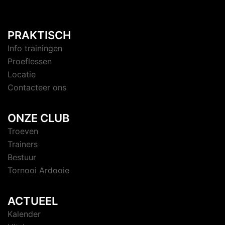
PRAKTISCH
Info trainingen
Proeflessen
Locatie
Contacteer ons
ONZE CLUB
Troeven
Trainers
Bestuur
Tornooi Ardooie
ACTUEEL
Kalender