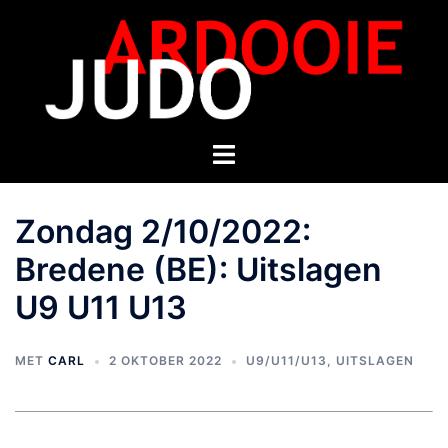
Zondag 2/10/2022:
Bredene (BE): Uitslagen
U9 U11 U13
MET
CARL
2 OKTOBER 2022
U9/U11/U13
,
UITSLAGEN