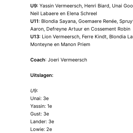
U9:
Yassin Vermeersch, Henri Biard, Unai Goo
Neil Labaere en Elena Schreel
U11
: Blondia Sayana, Goemaere Renée, Spruyt
Aaron, Defreyne Artuur en Cossement Robin
U13
: Lion Vermeersch, Ferre Kindt, Blondia L
Monteyne en Manon Priem
Coach
: Joeri Vermeersch
Uitslagen:
U
9:
Unai: 3e
Yassin: 1e
Gust: 3e
Lander: 3e
Lowie: 2e