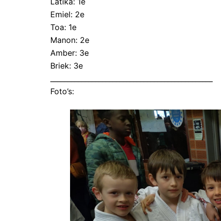
Latika: 1e
Emiel: 2e
Toa: 1e
Manon: 2e
Amber: 3e
Briek: 3e
_______________________________________________
Foto’s: