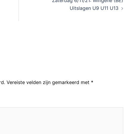
Zaterdag 6/11/21: Wingene (BE)
Uitslagen U9 U11 U13
rd.
Vereiste velden zijn gemarkeerd met
*