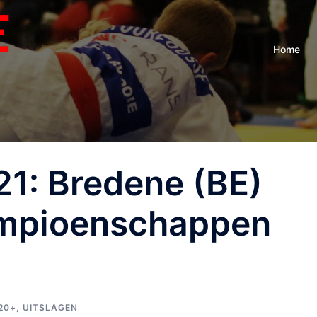
Home
21: Bredene (BE)
ampioenschappen
20+
,
UITSLAGEN