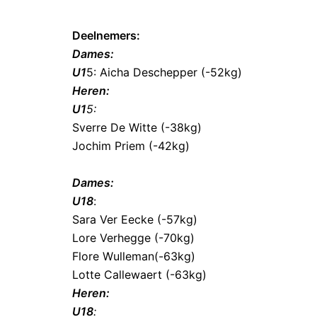
Deelnemers:
Dames:
U1
5: Aicha Deschepper (-52kg)
Heren:
U1
5:
Sverre De Witte (-38kg)
Jochim Priem (-42kg)
Dames:
U18
:
Sara Ver Eecke (-57kg)
Lore Verhegge (-70kg)
Flore Wulleman(-63kg)
Lotte Callewaert (-63kg)
Heren:
U18
: