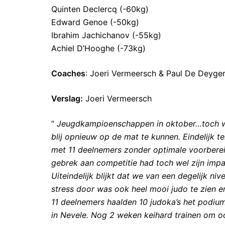
Quinten Declercq (-60kg)
Edward Genoe (-50kg)
Ibrahim Jachichanov (-55kg)
Achiel D’Hooghe (-73kg)
Coaches
: Joeri Vermeersch & Paul De Deyge
Verslag:
Joeri Vermeersch
”
Jeugdkampioenschappen in oktober…toch wat
blij opnieuw op de mat te kunnen. Eindelijk t
met 11 deelnemers zonder optimale voorberei
gebrek aan competitie had toch wel zijn imp
Uiteindelijk blijkt dat we van een degelijk ni
stress door was ook heel mooi judo te zien en
11 deelnemers haalden 10 judoka’s het podiu
in Nevele. Nog 2 weken keihard trainen om ook