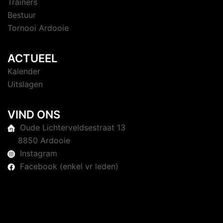
Trainers
Bestuur
Tornooi Ardooie
ACTUEEL
Kalender
Uitslagen
VIND ONS
Oude Lichterveldsestraat 13
8850 Ardooie
Instagram
Facebook (enkel vr leden)
© 2026 Judoclub Ardooie. Trots aangedreven door