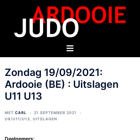
Zondag 19/09/2021:
Ardooie (BE) : Uitslagen
U11 U13
MET
CARL
21 SEPTEMBER 2021
U9/U11/U13
,
UITSLAGEN
Deelnemers: