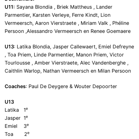
U11:
Sayana Blondia , Briek Mattheus , Lander
Parmentier, Karsten Verleye, Ferre Kindt, Lion
Vermeersch, Aaron Vierstraete , Miriam Valk , Phéline
Persoon ,Alessandro Vermeersch en Renee Goemaere
U13
: Latika Blondia, Jasper Callewaert, Emiel Defreyne
, Toa Priem, Linde Parmentier, Manon Priem, Victor
Tourlousse , Amber Vierstraete, Alec Vandenberghe ,
Caithlin Warlop, Nathan Vermeersch en Milan Persoon
Coaches
: Paul De Deygere & Wouter Depoorter
U13
e
Latika 1
e
Jasper 1
e
Emiel 3
e
Toa 2