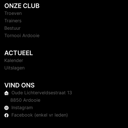
ONZE CLUB
Troeven
Trainers
Bestuur
Tornooi Ardooie
ACTUEEL
Kalender
Uitslagen
VIND ONS
Oude Lichterveldsestraat 13
8850 Ardooie
Instagram
Facebook (enkel vr leden)