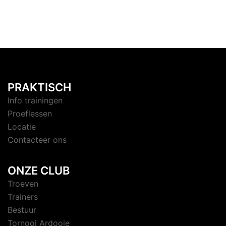
PRAKTISCH
Info trainingen
Proeflessen
Locatie
Contacteer ons
ONZE CLUB
Troeven
Trainers
Bestuur
Tornooi Ardooie