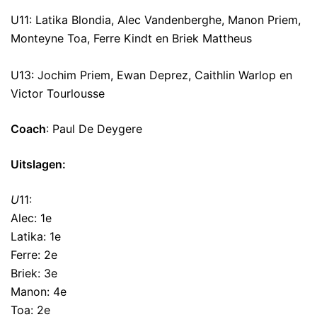
U11: Latika Blondia, Alec Vandenberghe, Manon Priem,
Monteyne Toa, Ferre Kindt en Briek Mattheus
U13: Jochim Priem, Ewan Deprez, Caithlin Warlop en
Victor Tourlousse
Coach
: Paul De Deygere
Uitslagen:
U
11:
Alec: 1e
Latika: 1e
Ferre: 2e
Briek: 3e
Manon: 4e
Toa: 2e