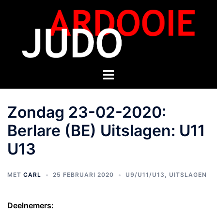
Zondag 23-02-2020:
Berlare (BE) Uitslagen: U11
U13
MET
CARL
25 FEBRUARI 2020
U9/U11/U13
,
UITSLAGEN
Deelnemers: