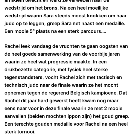
armklem terecht en werd ze verwezen naar de
wedstrijd om het brons. Na een heel moeilijke
wedstrijd waarin Sara steeds moest knokken om haar
judo op te leggen, greep Sara net naast een medaille.
e
Een mooie 5
plaats na een sterk parcours….
Rachel leek vandaag de vruchten te gaan oogsten van
de heel goede samenwerking van de voorbije jaren
waarin ze heel wat progressie maakte. In een
drukbezette categorie, met fysiek heel sterke
tegenstandsters, vocht Rachel zich met tactisch en
technisch judo naar de finale waarin ze het mocht
opnemen tegen de regerend Belgisch kampioene. Dat
Rachel dit jaar hard gewerkt heeft kwam nog maar
eens naar voor in deze finale waarin ze met 2 mooie
aanvallen (beiden mochten ippon zijn) het goud greep.
Een terechte gouden medaille voor Rachel na een heel
sterk tornooi.