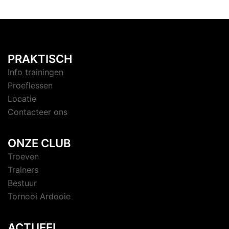
PRAKTISCH
Info trainingen
Proeflessen
Locatie
Contacteer ons
ONZE CLUB
Troeven
Trainers
Bestuur
Tornooi Ardooie
ACTUEEL