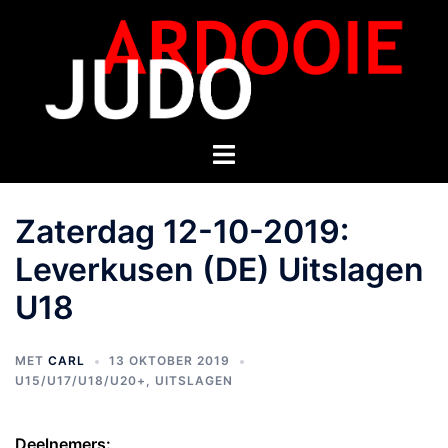
Zaterdag 12-10-2019:
Leverkusen (DE) Uitslagen
U18
MET
CARL
13 OKTOBER 2019
U15/U17/U18/U20+
,
UITSLAGEN
Deelnemers: