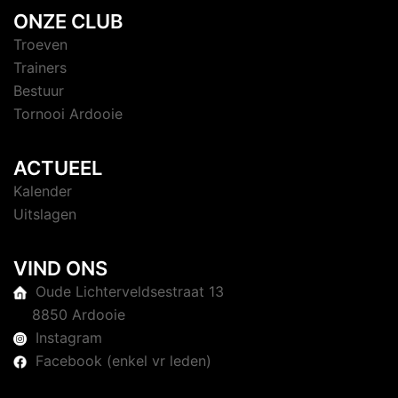
ONZE CLUB
Troeven
Trainers
Bestuur
Tornooi Ardooie
ACTUEEL
Kalender
Uitslagen
VIND ONS
Oude Lichterveldsestraat 13
8850 Ardooie
Instagram
Facebook (enkel vr leden)