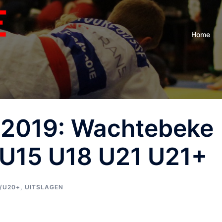
Home
-2019: Wachtebeke
 U15 U18 U21 U21+
8/U20+
,
UITSLAGEN