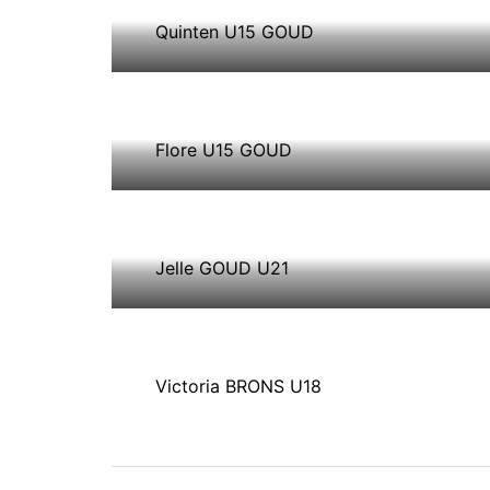
Quinten U15 GOUD
Flore U15 GOUD
Jelle GOUD U21
Victoria BRONS U18