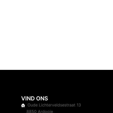
VIND ONS
Oude Lichterveldsestraat 13
8850 Ardooie