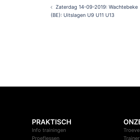
Zaterdag 14-09-2019: Wachtebeke
(BE): Uitslagen U9 U11 U13
PRAKTISCH
ONZ
Info trainingen
Troeve
Proeflessen
Trainer