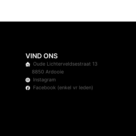
VIND ONS
Oude Lichterveldsestraat 13
8850 Ardooie
Instagram
Facebook (enkel vr leden)