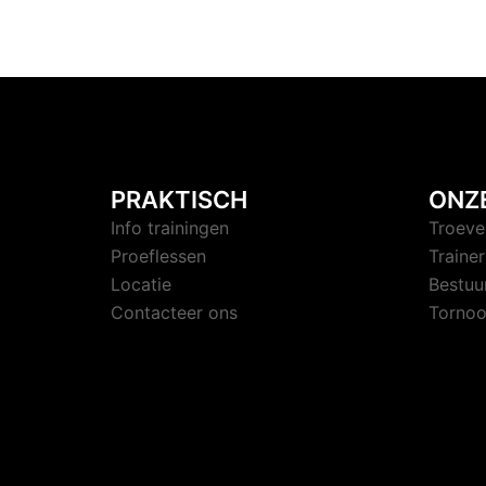
PRAKTISCH
ONZ
Info trainingen
Troeve
Proeflessen
Trainer
Locatie
Bestuu
Contacteer ons
Tornoo
© 2026 Judoclub Ardooie. Trots aangedrev