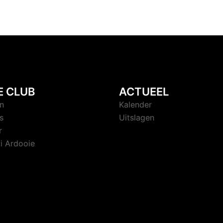
E CLUB
ACTUEEL
n
Kalender
s
Uitslagen
r
i Ardooie
en door
Sydney