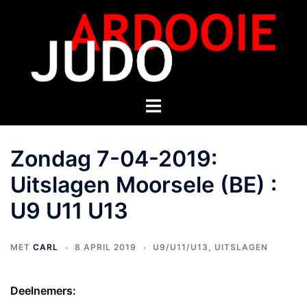
Zondag 7-04-2019:
Uitslagen Moorsele (BE) :
U9 U11 U13
MET
CARL
8 APRIL 2019
U9/U11/U13
,
UITSLAGEN
Deelnemers: