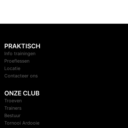
PRAKTISCH
Info trainingen
Proeflessen
Locatie
Contacteer ons
ONZE CLUB
Troeven
Trainers
Bestuur
Tornooi Ardooie