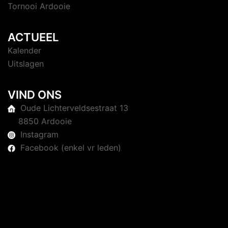
Tornooi Ardooie
ACTUEEL
Kalender
Uitslagen
VIND ONS
Oude Lichterveldsestraat 13
8850 Ardooie
Instagram
Facebook (enkel vr leden)
© 2026 Judoclub Ardooie. Trots aangedreven door
Sydney