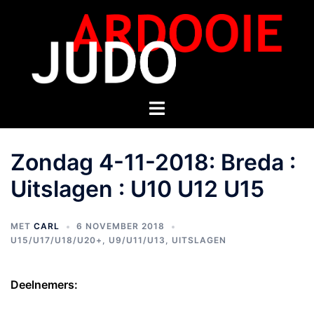
Zondag 4-11-2018: Breda :
Uitslagen : U10 U12 U15
MET
CARL
6 NOVEMBER 2018
U15/U17/U18/U20+
,
U9/U11/U13
,
UITSLAGEN
Deelnemers: