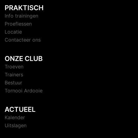
PRAKTISCH
Info trainingen
Proeflessen
Locatie
Contacteer ons
ONZE CLUB
Troeven
Trainers
Bestuur
Tornooi Ardooie
ACTUEEL
Kalender
Uitslagen