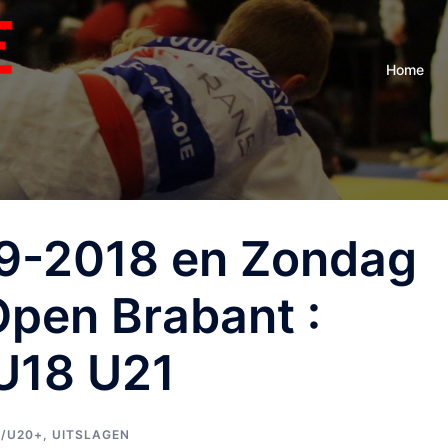
Home
9-2018 en Zondag
pen Brabant :
 U18 U21
8/U20+
,
UITSLAGEN