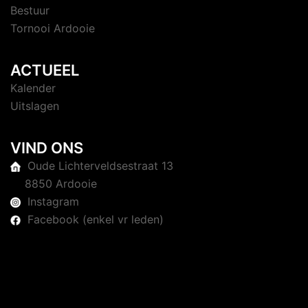
Bestuur
Tornooi Ardooie
ACTUEEL
Kalender
Uitslagen
VIND ONS
Oude Lichterveldsestraat 13
8850 Ardooie
Instagram
Facebook (enkel vr leden)
© 2026 Judoclub Ardooie. Trots aangedreven door