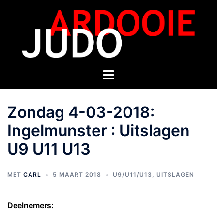
Zondag 4-03-2018:
Ingelmunster : Uitslagen
U9 U11 U13
MET
CARL
5 MAART 2018
U9/U11/U13
,
UITSLAGEN
Deelnemers: