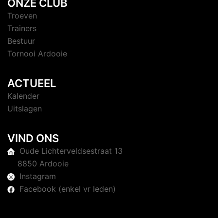
ONZE CLUB
Troeven
Trainers
Bestuur
Tornooi Ardooie
ACTUEEL
Kalender
Uitslagen
VIND ONS
Oude Lichterveldsestraat 13
8850 Ardooie
Instagram
Facebook (enkel vr leden)