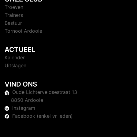
Troeven
Trainers
Bestuur
Tornooi Ardooie
ACTUEEL
Kalender
Uitslagen
VIND ONS
Oude Lichterveldsestraat 13
8850 Ardooie
Instagram
Facebook (enkel vr leden)