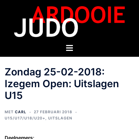
Zondag 25-02-2018:
Izegem Open: Uitslagen
U15
MET
CARL
27 FEBRUARI 2018
U15/U17/U18/U20+
,
UITSLAGEN
Deelnemers: