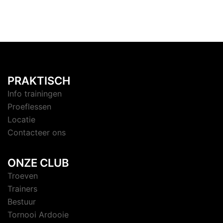
PRAKTISCH
Info trainingen
Proeflessen
Locatie
Contacteer ons
ONZE CLUB
Troeven
Trainers
Bestuur
Tornooi Ardooie