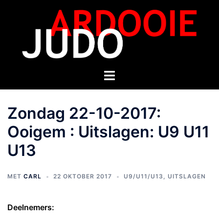
Zondag 22-10-2017:
Ooigem : Uitslagen: U9 U11
U13
MET
CARL
22 OKTOBER 2017
U9/U11/U13
,
UITSLAGEN
Deelnemers: