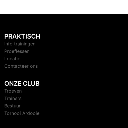
PRAKTISCH
Info trainingen
Proeflessen
Locatie
Contacteer ons
ONZE CLUB
Troeven
Trainers
Bestuur
Tornooi Ardooie